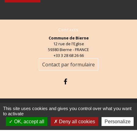
Contacts
Commune de Bierne
12 rue de l'Eglise
59380 Bierne - FRANCE
+33 3 28 68 26 66
Contact par formulaire
This site uses cookies and gives you control over what you want
Mentions légales
-
Politique de confidentialité
-
to activate
Accessibilité
-
Plan du site
-
Gestion des cookies
OK, accept all
Deny all cookies
Personalize