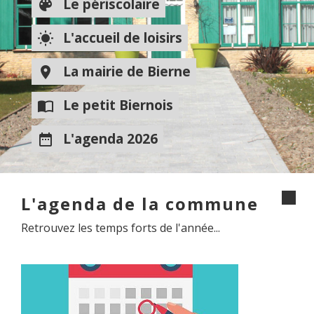
Le périscolaire
color_lens
L'accueil de loisirs
wb_sunny
La mairie de Bierne
room
Le petit Biernois
import_contacts
L'agenda 2026
date_range
L'agenda de la commune
Retrouvez les temps forts de l'année...