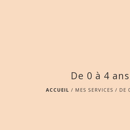
De 0 à 4 ans
ACCUEIL
/
MES SERVICES
/
DE 