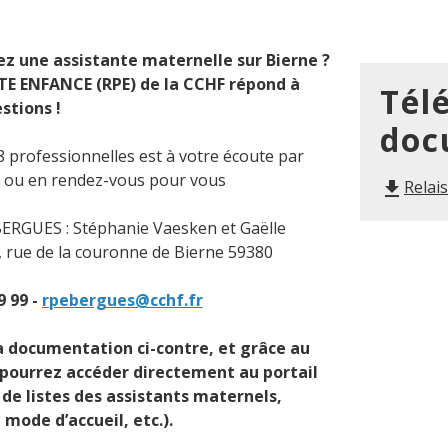
z une assistante maternelle sur Bierne ?
ITE ENFANCE (RPE) de la CCHF répond à
Tél
stions !
doc
 professionnelles est à votre écoute par
e ou en rendez-vous pour vous
Relai
file_download
RGUES : Stéphanie Vaesken et Gaëlle
, rue de la couronne de Bierne 59380
9 99 -
rpebergues@cchf.fr
a documentation ci-contre, et grâce au
 pourrez accéder directement au portail
e listes des assistants maternels,
 mode d’accueil, etc.).