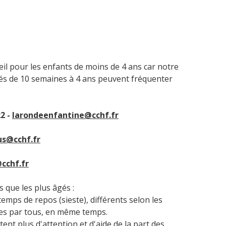
il pour les enfants de moins de 4 ans car notre
gés de 10 semaines à 4 ans peuvent fréquenter
2 -
larondeenfantine@cchf.fr
s@cchf.fr
cchf.fr
 que les plus âgés :
mps de repos (sieste), différents selon les
ivies par tous, en même temps.
ent plus d'attention et d'aide de la part des