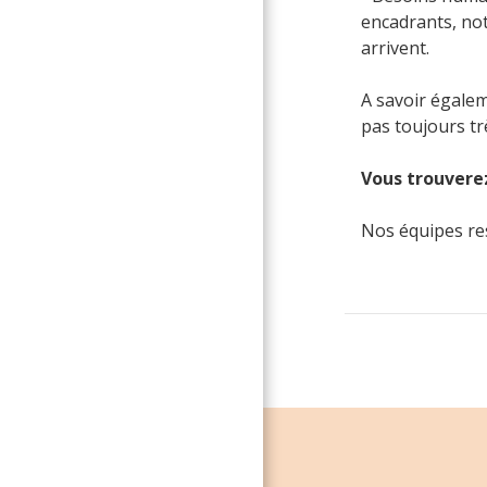
encadrants, no
arrivent.
A savoir égale
pas toujours trè
Vous trouverez
Nos équipes re