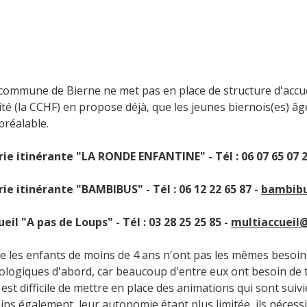
 commune de Bierne ne met pas en place de structure d'accue
é (la CCHF) en propose déjà, que les jeunes biernois(es) â
préalable.
ie itinérante "LA RONDE ENFANTINE" - Tél : 06 07 65 07 2
ie itinérante "BAMBIBUS" - Tél : 06 12 22 65 87 -
bambibu
eil "A pas de Loups" - Tél : 03 28 25 25 85 -
multiaccueil@
que les enfants de moins de 4 ans n'ont pas les mêmes besoins
ologiques d'abord, car beaucoup d'entre eux ont besoin de te
l est difficile de mettre en place des animations qui sont su
ns également, leur autonomie étant plus limitée, ils nécessit