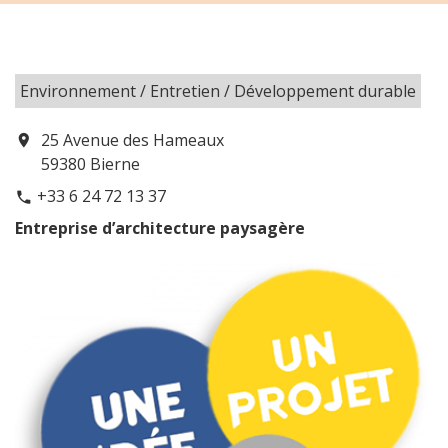
Environnement / Entretien / Développement durable
25 Avenue des Hameaux
location_on
59380 Bierne
+33 6 24 72 13 37
phone
Entreprise d’architecture paysagère