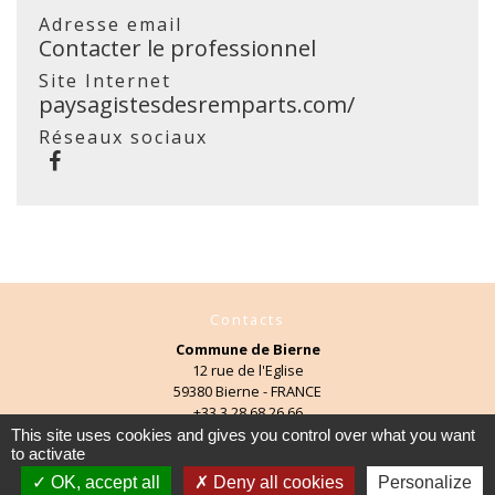
Adresse email
Contacter le professionnel
Site Internet
paysagistesdesremparts.com/
Réseaux sociaux
Contacts
Commune de Bierne
12 rue de l'Eglise
59380 Bierne - FRANCE
+33 3 28 68 26 66
This site uses cookies and gives you control over what you want
Contact par formulaire
to activate
OK, accept all
Deny all cookies
Personalize