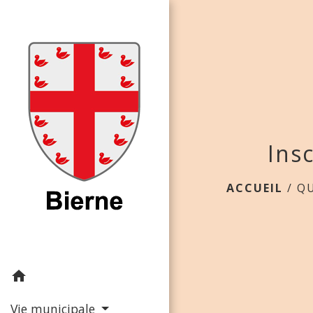
Ins
ACCUEIL
/
QU
home
Vie municipale