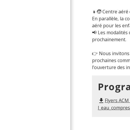
👧🧒 Centre aéré
En parallèle, la
aéré pour les enf
📢 Les modalités
prochainement.
👉 Nous invitons 
prochaines comm
l’ouverture des in
Prog
Flyers ACM
file_download
l_eau_compress