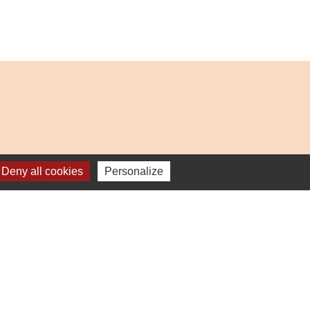
Deny all cookies
Personalize
-
Plan du site
-
Gestion des cookies