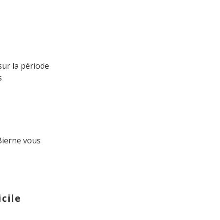
ur la période
s
 Bierne vous
cile