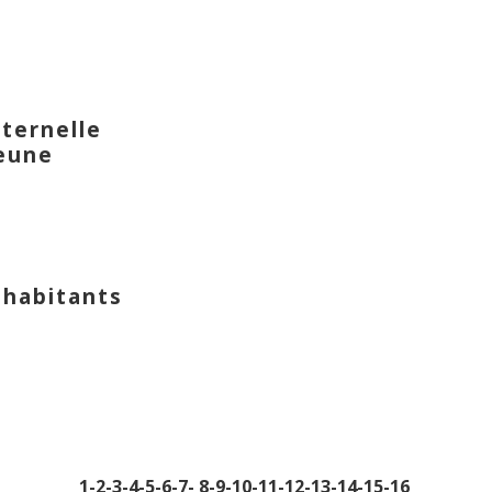
ternelle
jeune
 habitants
1
-2
-3
-4
-5
-6
-7
-
8
-9
-10
-11
-12
-13
-14
-15
-16