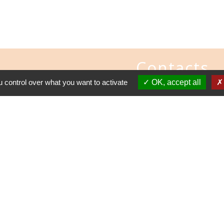
Contacts
 control over what you want to activate
OK, accept all
Commune de Bierne
12 rue de l'Eglise
59380 Bierne - FRANCE
+33 3 28 68 26 66
Contact par formulaire
tions légales
-
Politique de confidentialité
-
Accessibilité